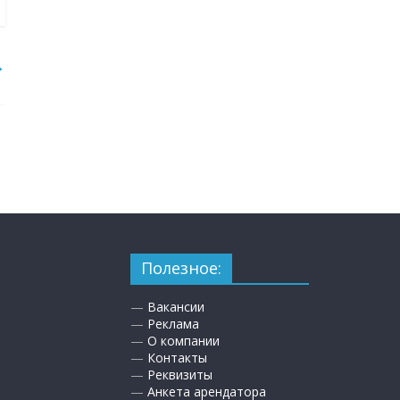
→
Полезное:
—
Вакансии
—
Реклама
—
О компании
—
Контакты
—
Реквизиты
—
Анкета арендатора