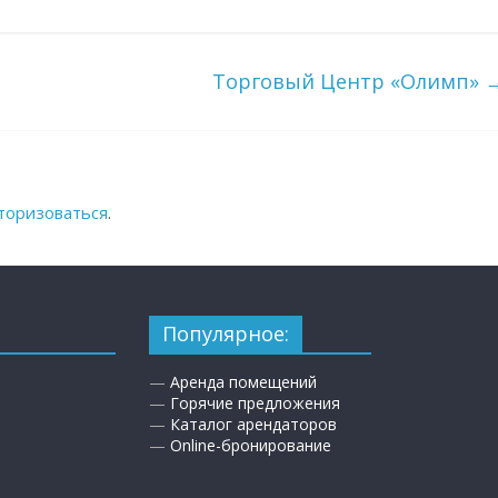
Торговый Центр «Олимп»
торизоваться
.
Популярное:
—
Аренда помещений
—
Горячие предложения
—
Каталог арендаторов
—
Online-бронирование