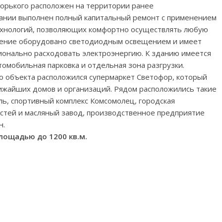
Горького расположен на территории ранее
ании выполнен полный капитальный ремонт с применением
ехнологий, позволяющих комфортно осуществлять любую
ение оборудовано светодиодным освещением и имеет
ионально расходовать электроэнергию. К зданию имеется
омобильная парковка и отдельная зона разгрузки.
о объекта расположился супермаркет Светофор, который
ижайших домов и организаций. Рядом расположились такие
ль, спортивный комплекс Комсомолец, городская
астей и масляный завод, производственное предприятие
н.
лощадью до 1200 кв.м.