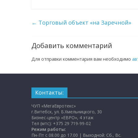
←
Торговый объект «на Заречной»
Добавить комментарий
Для отправки комментария вам необходимо
ав
Контакты:
ЧУП «МегаЕвротекс»
г.Витебск, ул. Б.Хмельницкого, 30
Бизнес-центр «ЕВРО», 4 этаж
Тел (мтс): +375 29 719-99-02
Режим работы:
Пн-Пт с 08.00 до 17.00 | Выходной: Сб., Вс.