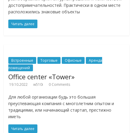
достопримечательностей. Практически в одном месте
расположились знаковые объекты
Читать далее
Встроенные
Торговые
Офисные
Аренда
помещений
Office center «Tower»
19.10.2022
w510i
0 Comments
Для любой организации будь это большая
преуспевающая компания с многолетним опытом и
традициями, или начинающий стартап, престижно
иметь
Читать далее